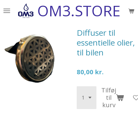
OM3.STORE
Spring
til
hovedindhold
Diffuser til
essentielle olier,
til bilen
80,00 kr.
Tilføj
til
kurv