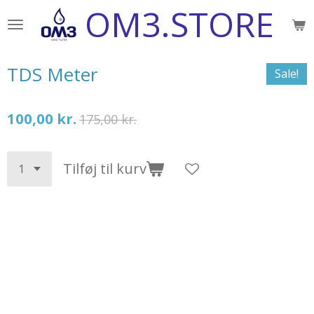
OM3.STORE
Spring
til
hovedindhold
TDS Meter
Sale!
100,00 kr.
175,00 kr.
Tilføj til kurv