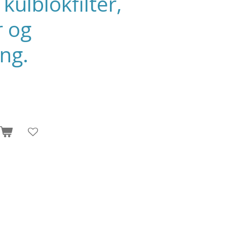
kulblokfilter,
r og
ing.