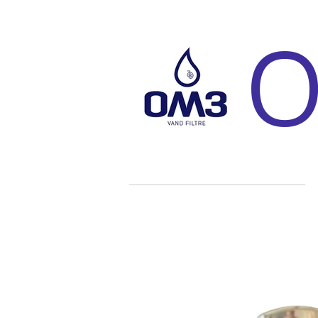
Spring
O
til
hovedindhold